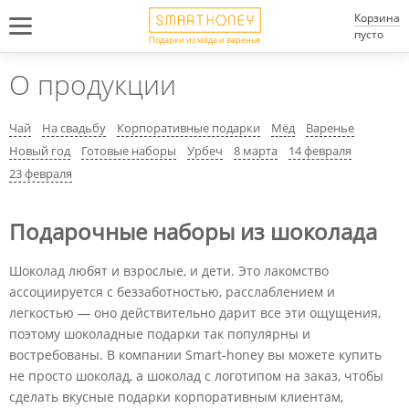
Корзина
пусто
Подарки из мёда и варенья
О продукции
Чай
На свадьбу
Корпоративные подарки
Мёд
Варенье
Новый год
Готовые наборы
Урбеч
8 марта
14 февраля
23 февраля
Подарочные наборы из шоколада
Шоколад любят и взрослые, и дети. Это лакомство
ассоциируется с беззаботностью, расслаблением и
легкостью — оно действительно дарит все эти ощущения,
поэтому шоколадные подарки так популярны и
востребованы. В компании Smart-honey вы можете купить
не просто шоколад, а шоколад с логотипом на заказ, чтобы
сделать вкусные подарки корпоративным клиентам,