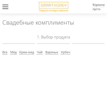
Корзина
пусто
Подарки из мёда и варенья
Свадебные комплименты
1. Выбор продукта
2. Драпировка
3. Бирки
Все
Мёд
Крем-мед
Чай
Варенье
Урбеч