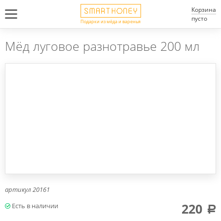
Корзина
пусто
Подарки из мёда и варенья
Мёд луговое разнотравье 200 мл
артикул
20161
220
a