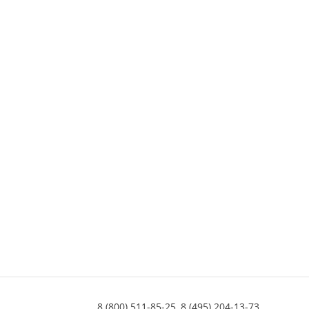
8 (800) 511-85-25,
8 (495) 204-13-73