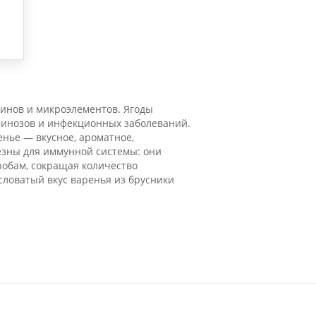
инов и микроэлементов. Ягоды
минозов и инфекционных заболеваний.
енье — вкусное, ароматное,
езны для иммунной системы: они
робам, сокращая количество
ловатый вкус варенья из брусники