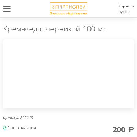
Корзина
пусто
Подарки из мёда и варенья
Крем-мед с черникой 100 мл
артикул
202213
200
a