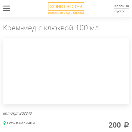
Корзина
пусто
Подарки из мёда и варенья
Крем-мед с клюквой 100 мл
артикул
202243
200
a