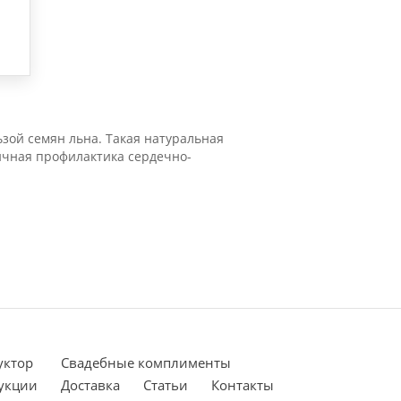
ьзой семян льна. Такая натуральная
личная профилактика сердечно-
уктор
Cвадебные комплименты
укции
Доставка
Статьи
Контакты