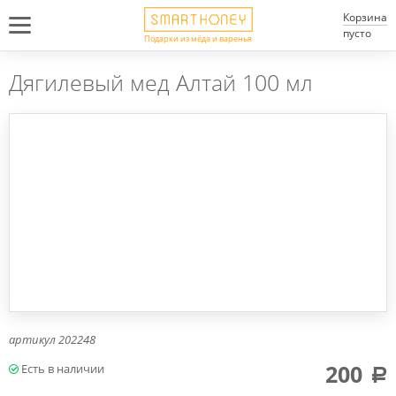
Корзина
пусто
Подарки из мёда и варенья
Дягилевый мед Алтай 100 мл
артикул
202248
200
a