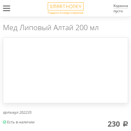
Корзина
пусто
Подарки из мёда и варенья
Мед Липовый Алтай 200 мл
артикул
202235
230
a