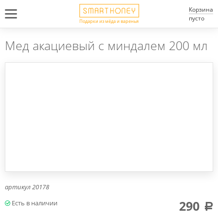
Корзина
пусто
Подарки из мёда и варенья
Мед акациевый с миндалем 200 мл
артикул
20178
290
a