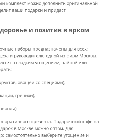
вый комплект можно дополнить оригинальной
ыделит ваши подарки и придаст
здоровье и позитив в ярком
очные наборы предназначены для всех:
цеха и руководителю одной из фирм Москвы.
екте со сладким угощением, чайной или
брать:
фруктов, овощей со специями);
кации, гречихи);
онопли).
рпоративного презента. Подарочный кофе на
одарок в Москве можно оптом. Для
ор: самостоятельно выберите угощение и