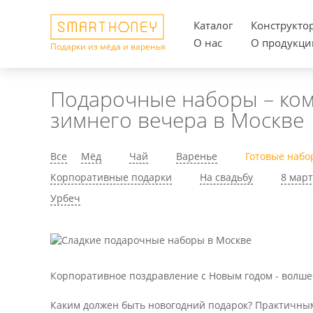
Каталог
Конструкто
О нас
О продукци
Подарки из мёда и варенья
Подарочные наборы – ком
зимнего вечера в Москве
Все
Мёд
Чай
Варенье
Готовые набо
Корпоративные подарки
На свадьбу
8 мар
Урбеч
Корпоративное поздравление с Новым годом - волше
Каким должен быть новогодний подарок? Практичным,