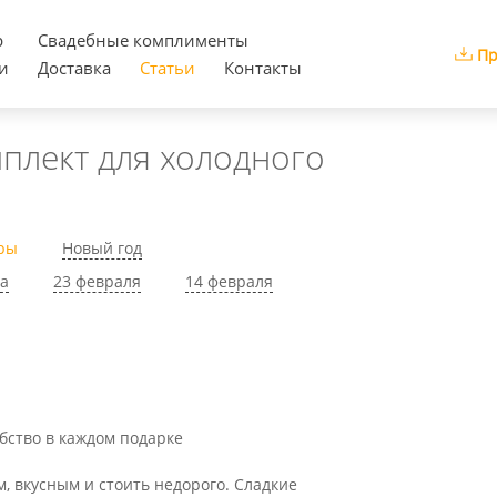
р
Cвадебные комплименты
Пр
и
Доставка
Статьи
Контакты
плект для холодного
ры
Новый год
та
23 февраля
14 февраля
бство в каждом подарке
 вкусным и стоить недорого. Сладкие