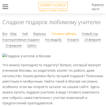
Корзина
пусто
Подарки из мёда и варенья
Сладкое подарок любимому учителю
Все
Мёд
Чай
Варенье
Готовые наборы
Новый год
Корпоративные подарки
На свадьбу
8 марта
23 февраля
14 февраля
Урбеч
Что можно преподнести педагогу? Вопрос, который волнует
учеников Москвы, их родителей, коллег по работе, даже
начальство. Каким должен быть лучший подарок? Полезным,
уместным и необычным. Найти такой в Москве несложно,
особенно, если вы откроете каталог на нашем сайте. Здесь
можно купить подарок учителю в виде готового комплекта
или собрать самостоятельно с учетом пожеланий и
предпочтений преподавателя.