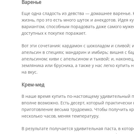
Варенье
Еще одна сладость из девства — домашнее варенье.
жизнь, про это есть много шуток и анекдотов. Идея
вариантом, способным порадовать даже самого мужес
доступных к покупке поражает.
Вот эти сочетания: кардамон с шоколадом и сливой; 
апельсин в специях; мандарин и имбирь; вишня с ба
апельсином; киви с апельсином и тыквой; и, наконец,
земляника или брусника, а также у нас легко купит
на вкус.
Крем-мед
В наше время купить по-настоящему удивительный п
вполне возможно. Есть десерт, который практически н
приготовление весьма трудоемко. Чтобы получить кр
несколько часов, меняя температуру.
В результате получается удивительная паста, в кото