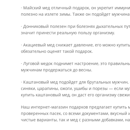
· Майский мед отличный подарок, он укрепит иммуни
полезно на излете зимы. Также он подойдет мужчин
· Донниковый полезен при болезнях дыхательных пут
значит принести реальную пользу организму.
· Акациевый мед снижает давление, его можно купит
обязательно оценят такой подарок.
· Луговой медок поднимет настроение, это правильн
мужчинам продержаться до весны.
· Каштановый мед подойдет для брутальных мужчин,
синяки, царапины, ожоги, ушибы и порезы — если м
купить каштановый мед, он даст его организму свеж
Наш интернет-магазин подарков предлагает купить м
проверенных пасек, со всеми документами, вкусный и
чистые варианты, так и мед с разными добавками, н