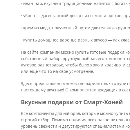
· иван-чай, вкусный традиционный напиток с богаты
· убреч — дагестанский десерт из семян и орехов, п
· крем из меда, полученный путем длительного ручно
· купить домашнее варенье разных вкусов — как клас
На сайте компании можно купить готовые подарки ко
собственный набор, вручную выбрав его компоненты
луговое разнотравье, чтобы было ярко и красиво, и с
или еще что-то на свое усмотрение.
Здесь представлено множество вариантов, что купит
настоящему вкусных! О компонентах, входящих в сост
Вкусные подарки от Смарт-Хоней
Все компоненты для наборов, которые можно купить п
строгий отбор. Помимо наличия всех разрешительны
уровень свежести и дегустируются специалистами 