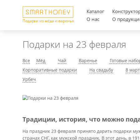
Каталог
Конструкто
О нас
О продукци
Подарки из мёда и варенья
Подарки на 23 февраля
Все
Мёд
Чай
Варенье
Готовые набо
Корпоративные подарки
На свадьбу
8 мар
Урбеч
Традиции, история, что можно под
На праздник 23 февраля принято дарить подарки муж
странах СНГ, как мужской праздник. В этот день, в 1