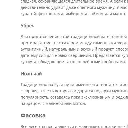
сладкая, сохраняющаяся длительное время. А если к 
действительно удивит даже опытного мужчину. У нас 
курагой; фисташками; имбирем и лаймом или манго.
Убреч
Для приготовления этой традиционной дагестанской 
протирают вместе с сахаром между каменными жерно
аутентичный, натуральный и вкусный продукт, спос
дать ему сил для новых свершений. Предлагается куп
кунжута, обладающие также целебными свойствами.
Иван-чай
Традиционно на Руси пили именно этот напиток, и х
февраля, в честь которого и дарятся подарки мужчин
популярность, оставаясь пока эксклюзивным и редким
чабрецом; с малиной или мятой.
Фасовка
Все десерты поставляются в маленьких прозрачных б