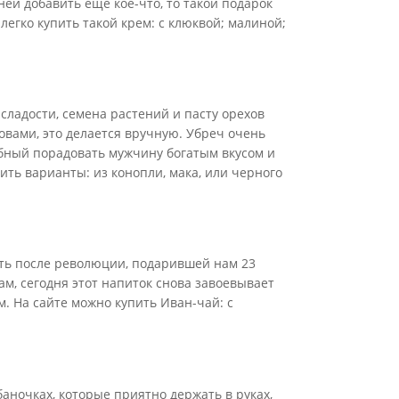
ней добавить еще кое-что, то такой подарок
легко купить такой крем: с клюквой; малиной;
сладости, семена растений и пасту орехов
вами, это делается вручную. Убреч очень
обный порадовать мужчину богатым вкусом и
ить варианты: из конопли, мака, или черного
оть после революции, подарившей нам 23
ам, сегодня этот напиток снова завоевывает
. На сайте можно купить Иван-чай: с
аночках, которые приятно держать в руках,