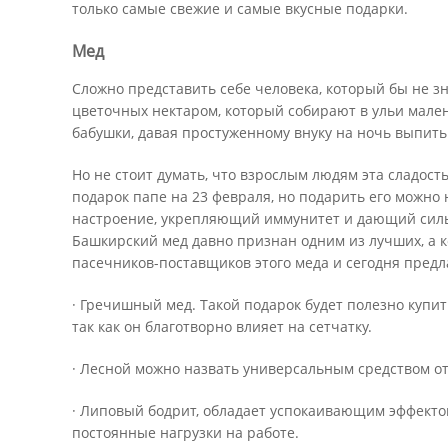
только самые свежие и самые вкусные подарки.
Мед
Сложно представить себе человека, который бы не зн
цветочных нектаром, который собирают в ульи мале
бабушки, давая простуженному внуку на ночь выпить
Но не стоит думать, что взрослым людям эта сладост
подарок папе на 23 февраля, но подарить его можно
настроение, укрепляющий иммунитет и дающий силы
Башкирский мед давно признан одним из лучших, а 
пасечников-поставщиков этого меда и сегодня предл
· Гречишный мед. Такой подарок будет полезно куп
так как он благотворно влияет на сетчатку.
· Лесной можно назвать универсальным средством от
· Липовый бодрит, обладает успокаивающим эффект
постоянные нагрузки на работе.