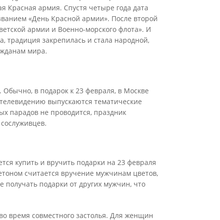
я Красная армия. Спустя четыре года дата
азванием «День Красной армии». После второй
етской армии и Военно-морского флота». И
ра, традиция закрепилась и стала народной,
ажданам мира.
 Обычно, в подарок к 23 февраля, в Москве
 телевидению выпускаются тематические
х парадов не проводится, праздник
 сослуживцев.
ется купить и вручить подарки на 23 февраля
етоном считается вручение мужчинам цветов,
же получать подарки от других мужчин, что
 во время совместного застолья. Для женщин