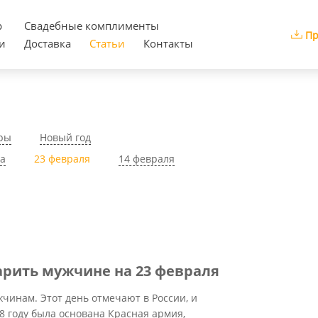
р
Cвадебные комплименты
Пр
и
Доставка
Статьи
Контакты
ры
Новый год
та
23 февраля
14 февраля
арить мужчине на 23 февраля
чинам. Этот день отмечают в России, и
918 году была основана Красная армия,