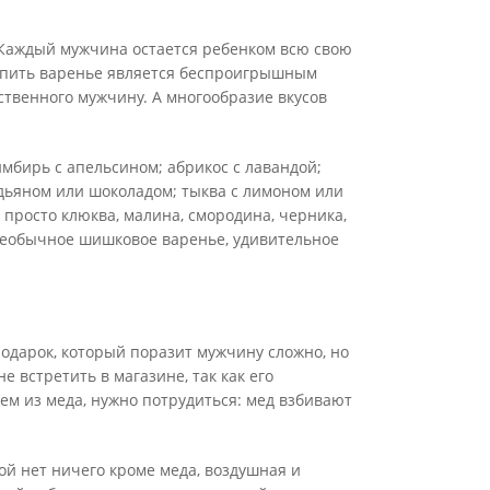
 Каждый мужчина остается ребенком всю свою
 купить варенье является беспроигрышным
твенного мужчину. А многообразие вкусов
имбирь с апельсином; абрикос с лавандой;
дьяном или шоколадом; тыква с лимоном или
 просто клюква, малина, смородина, черника,
ь необычное шишковое варенье, удивительное
одарок, который поразит мужчину сложно, но
е встретить в магазине, так как его
ем из меда, нужно потрудиться: мед взбивают
рой нет ничего кроме меда, воздушная и