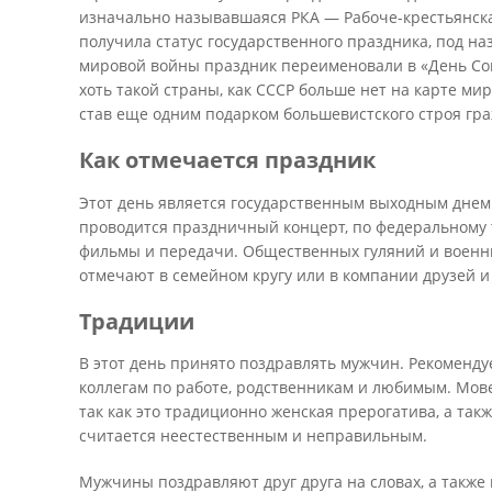
изначально называвшаяся РКА — Рабоче-крестьянска
получила статус государственного праздника, под н
мировой войны праздник переименовали в «День Сов
хоть такой страны, как СССР больше нет на карте ми
став еще одним подарком большевистского строя гр
Как отмечается праздник
Этот день является государственным выходным днем.
проводится праздничный концерт, по федеральному
фильмы и передачи. Общественных гуляний и военны
отмечают в семейном кругу или в компании друзей и
Традиции
В этот день принято поздравлять мужчин. Рекоменду
коллегам по работе, родственникам и любимым. Мов
так как это традиционно женская прерогатива, а так
считается неестественным и неправильным.
Мужчины поздравляют друг друга на словах, а также