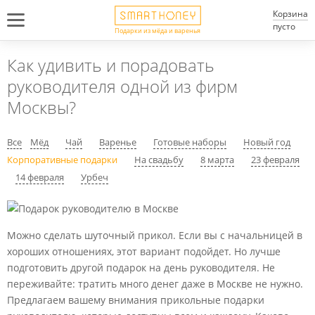
Корзина
пусто
Подарки из мёда и варенья
Как удивить и порадовать
руководителя одной из фирм
Москвы?
Все
Мёд
Чай
Варенье
Готовые наборы
Новый год
Корпоративные подарки
На свадьбу
8 марта
23 февраля
14 февраля
Урбеч
Можно сделать шуточный прикол. Если вы с начальницей в
хороших отношениях, этот вариант подойдет. Но лучше
подготовить другой подарок на день руководителя. Не
переживайте: тратить много денег даже в Москве не нужно.
Предлагаем вашему внимания прикольные подарки