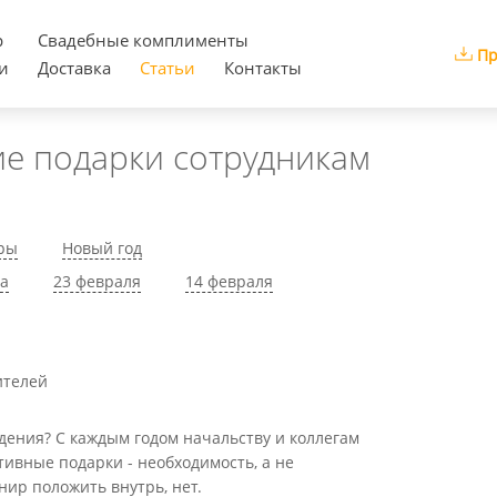
р
Cвадебные комплименты
Пр
и
Доставка
Статьи
Контакты
е подарки сотрудникам
ры
Новый год
та
23 февраля
14 февраля
ения? С каждым годом начальству и коллегам
ивные подарки - необходимость, а не
нир положить внутрь, нет.