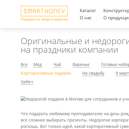
Каталог
Конструкто
О нас
О продукци
Подарки из мёда и варенья
Оригинальные и недороги
на праздники компании
Все
Мёд
Чай
Варенье
Готовые набо
Корпоративные подарки
На свадьбу
8 мар
Урбеч
Что подарить любимому преподавателю на день рожд
всё сложнее выбирать презенты. Недорогие корпорат
роскошь. Вот только идей, какой корпоративный суве