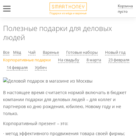
Корзина
пусто
Подарки из мёда и варенья
Полезные подарки для деловых
людей
Все
Мёд
Чай
Варенье
Готовые наборы
Новый год
Корпоративные подарки
На свадьбу
8 марта
23 февраля
14 февраля
Урбеч
В настоящее время считается нормой включать в бюджет
компании подарки для деловых людей – для коллег и
партнеров ко дню рождения, юбилею, Новому году и не
только.
Корпоративный презент – это:
· метод эффективного продвижения товара своей фирмы;