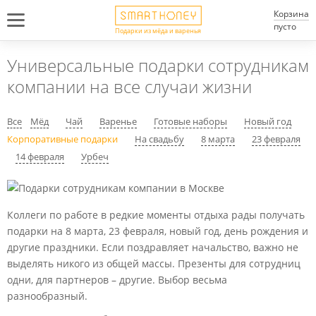
Корзина
пусто
Подарки из мёда и варенья
Универсальные подарки сотрудникам
компании на все случаи жизни
Все
Мёд
Чай
Варенье
Готовые наборы
Новый год
Корпоративные подарки
На свадьбу
8 марта
23 февраля
14 февраля
Урбеч
Коллеги по работе в редкие моменты отдыха рады получать
подарки на 8 марта, 23 февраля, новый год, день рождения и
другие праздники. Если поздравляет начальство, важно не
выделять никого из общей массы. Презенты для сотрудниц
одни, для партнеров – другие. Выбор весьма
разнообразный.