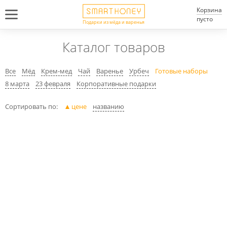
Корзина
пусто
Подарки из мёда и варенья
Каталог товаров
Все
Мёд
Крем-мед
Чай
Варенье
Урбеч
Готовые наборы
8 марта
23 февраля
Корпоративные подарки
Сортировать по:
цене
названию