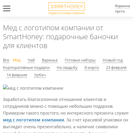
Корзина
пусто
Подарки из мёда и варенья
Мед с логотипом компании от
SmartHoney: подарочные баночки
для клиентов
Все
Мёд
Чай
Варенье
Готовые наборы
Новый год
Корпоративные подарки
На свадьбу
8 марта
23 февраля
14 февраля
Урбеч
Заработать благосклонное отношение клиентов и
сотрудников можно с помощью небольших подарков.
Примером такого простого, но интересного презента служит
мед с логотипом компании
. За счет красивой упаковки он
выглядит очень презентабельно, а наличие символики